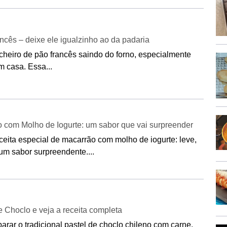
cês – deixe ele igualzinho ao da padaria
cheiro de pão francês saindo do forno, especialmente
m casa. Essa...
 com Molho de Iogurte: um sabor que vai surpreender
ceita especial de macarrão com molho de iogurte: leve,
 um sabor surpreendente....
 Choclo e veja a receita completa
rar o tradicional pastel de choclo chileno com carne,