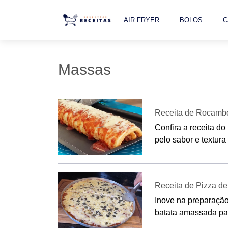
AIR FRYER
BOLOS
C
Massas
Receita de Rocambo
Confira a receita d
pelo sabor e textura fá
Receita de Pizza d
Inove na preparação 
batata amassada par