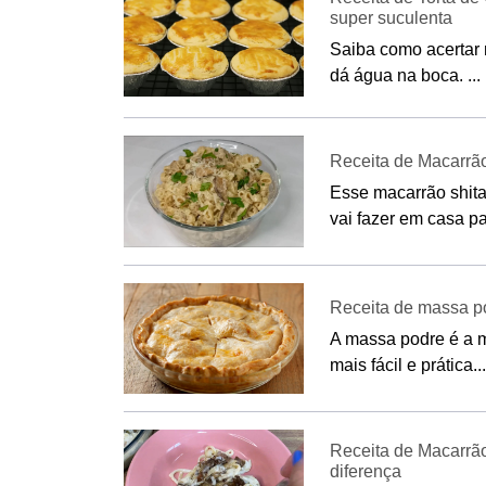
super suculenta
Saiba como acertar 
dá água na boca. ...
Receita de Macarrã
Esse macarrão shita
vai fazer em casa par
Receita de massa po
A massa podre é a m
mais fácil e prática...
Receita de Macarrã
diferença