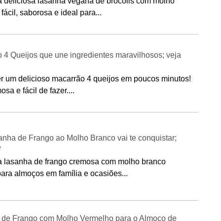
 deliciosa lasanha vegana de brócolis com molho
fácil, saborosa e ideal para...
 4 Queijos que une ingredientes maravilhosos; veja
r um delicioso macarrão 4 queijos em poucos minutos!
sa e fácil de fazer....
anha de Frango ao Molho Branco vai te conquistar;
e
a lasanha de frango cremosa com molho branco
a para almoços em família e ocasiões...
 de Frango com Molho Vermelho para o Almoço de