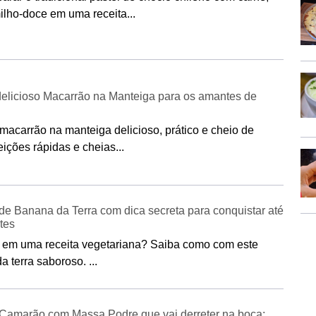
ilho-doce em uma receita...
delicioso Macarrão na Manteiga para os amantes de
macarrão na manteiga delicioso, prático e cheio de
eições rápidas e cheias...
e Banana da Terra com dica secreta para conquistar até
tes
r em uma receita vegetariana? Saiba como com este
 terra saboroso. ...
 Camarão com Massa Podre que vai derreter na boca;