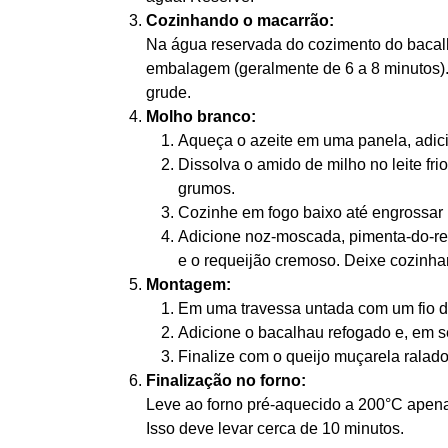
Cozinhando o macarrão:
Na água reservada do cozimento do bacal
embalagem (geralmente de 6 a 8 minutos).
grude.
Molho branco:
Aqueça o azeite em uma panela, adici
Dissolva o amido de milho no leite fr
grumos.
Cozinhe em fogo baixo até engrossar
Adicione noz-moscada, pimenta-do-rein
e o requeijão cremoso. Deixe cozinhar
Montagem:
Em uma travessa untada com um fio de
Adicione o bacalhau refogado e, em s
Finalize com o queijo muçarela ralado
Finalização no forno:
Leve ao forno pré-aquecido a 200°C apenas
Isso deve levar cerca de 10 minutos.