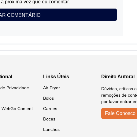
a próxima vez que eu comentar.
tional
Links Úteis
Direito Autoral
a de Privacidade
Air Fryer
Dúvidas, críticas 
remoções de conte
o
Bolos
por favor entrar e
a WebGo Content
Carnes
Fale Conosco
Doces
Lanches