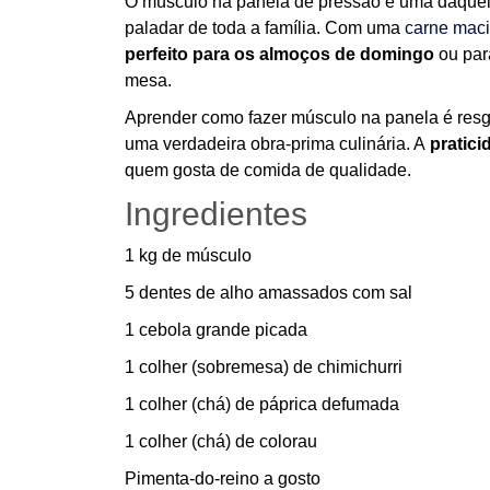
O músculo na panela de pressão é uma daque
paladar de toda a família. Com uma
carne mac
perfeito para os almoços de domingo
ou par
mesa.
Aprender como fazer músculo na panela é resg
uma verdadeira obra-prima culinária. A
pratici
quem gosta de comida de qualidade.
Ingredientes
1 kg de músculo
5 dentes de alho amassados com sal
1 cebola grande picada
1 colher (sobremesa) de chimichurri
1 colher (chá) de páprica defumada
1 colher (chá) de colorau
Pimenta-do-reino a gosto