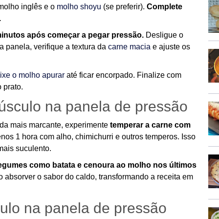
 molho inglês e o
molho shoyu
(se preferir).
Complete
.
inutos após começar a pegar pressão.
Desligue o
a panela, verifique a textura da
carne macia
e ajuste os
ixe o molho apurar
até ficar encorpado. Finalize com
 prato.
úsculo na panela de pressão
nda mais marcante, experimente
temperar a carne com
nos 1 hora com alho, chimichurri e outros temperos. Isso
mais suculento.
legumes como batata e cenoura ao molho nos últimos
ão absorver o sabor do caldo, transformando a receita em
ulo na panela de pressão