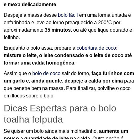
e mexa delicadamente
.
Despeje a massa desse
bolo fácil
em uma forma untada e
enfarinhada e leve ao forno preaquecido a 200°C por
aproximadamente
35 minutos
, ou até que fique dourado e
fofinho.
Enquanto o bolo assa, prepare a
cobertura de coco
:
misture o leite, o leite condensado e o leite de coco até
formar uma calda homogênea
.
Assim que o
bolo de coco
sair do forno,
faça furinhos com
um garfo e, ainda quente, despeje a calda por cima
para
que penetre bem na massa. Para finalizar, polvilhe o coco
em flocos sobre o bolo.
Dicas Espertas para o bolo
toalha felpuda
Se quiser um bolo ainda mais molhadinho,
aumente um
pouco a quantidade de leite na calda
. Outra opção é