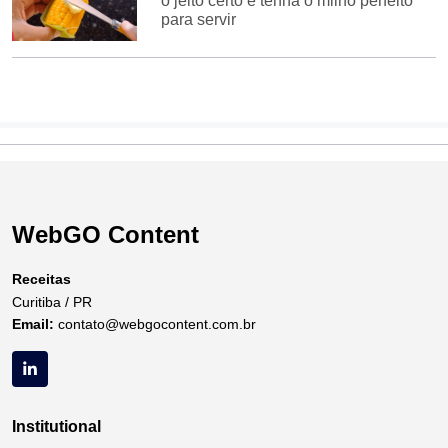
o jeito certo e tenha o milho perfeito
para servir
WebGO Content
Receitas
Curitiba / PR
Email:
contato@webgocontent.com.br
Institutional