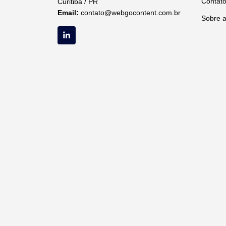
Contat
Curitiba / PR
Email:
contato@webgocontent.com.br
Sobre 