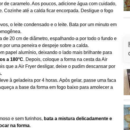
or de caramelo. Aos poucos, adicione água com cuidado,
e. Cozinhe até a calda ficar encorpada. Desligue o fogo
 ovos, o leite condensado e o leite. Bata por um minuto em
homogênea.
a de 20 cm de diâmetro, espalhando-a por todo o fundo e
im por uma peneira e despeje sobre a calda.
om papel alumínio, deixando o lado mais brilhante para
tos a 180°C
. Depois, coloque a forma na cesta da Air
is que a Air Fryer desligar, deixe o pudim descansar por
.
e leve à geladeira por 4 horas. Após gelar, passe uma faca
. Aqueça a base da forma em fogo baixo para amolecer a
emoso e sem furinhos,
bata a mistura delicadamente e
ocar na forma
.