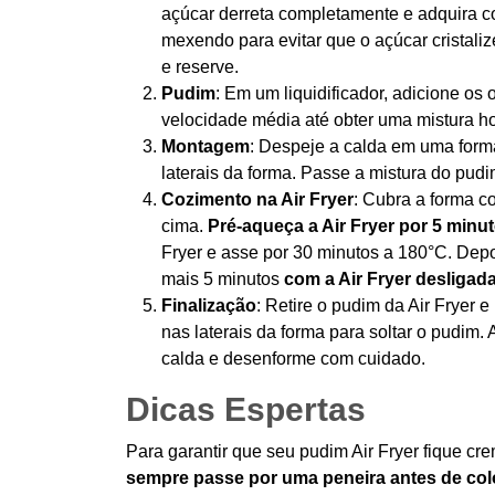
açúcar derreta completamente e adquira c
mexendo para evitar que o açúcar cristaliz
e reserve.
Pudim
: Em um liquidificador, adicione os
velocidade média até obter uma mistura 
Montagem
: Despeje a calda em uma form
laterais da forma. Passe a mistura do pud
Cozimento na Air Fryer
: Cubra a forma c
cima.
Pré-aqueça a Air Fryer por 5 minu
Fryer e asse por 30 minutos a 180°C. Depo
mais 5 minutos
com a Air Fryer desligada
Finalização
: Retire o pudim da Air Fryer 
nas laterais da forma para soltar o pudim
calda e desenforme com cuidado.
Dicas Espertas
Para garantir que seu pudim Air Fryer fique cr
sempre passe por uma peneira antes de col