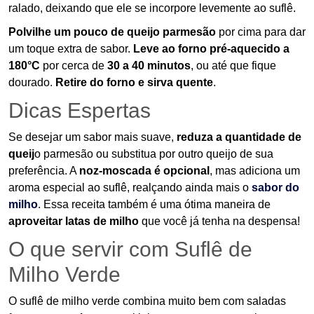
ralado, deixando que ele se incorpore levemente ao suflê.
Polvilhe um pouco de queijo parmesão
por cima para dar
um toque extra de sabor.
Leve ao forno pré-aquecido a
180°C
por cerca de
30 a 40 minutos
, ou até que fique
dourado.
Retire do forno e sirva quente
.
Dicas Espertas
Se desejar um sabor mais suave,
reduza a quantidade de
queij
o parmesão ou substitua por outro queijo de sua
preferência. A
noz-moscada é opcional
, mas adiciona um
aroma especial ao suflê, realçando ainda mais o
sabor do
milho
. Essa receita também é uma ótima maneira de
aproveitar latas de milho
que você já tenha na despensa!
O que servir com Suflê de
Milho Verde
O suflê de milho verde combina muito bem com saladas