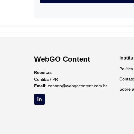
WebGO Content
Institu
Polític
Receitas
Contat
Curitiba / PR
Email:
contato@webgocontent.com.br
Sobre 