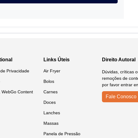
tional
Links Úteis
Direito Autoral
a de Privacidade
Air Fryer
Dúvidas, críticas 
remoções de conte
o
Bolos
por favor entrar e
a WebGo Content
Carnes
Fale Conosco
Doces
Lanches
Massas
Panela de Pressão