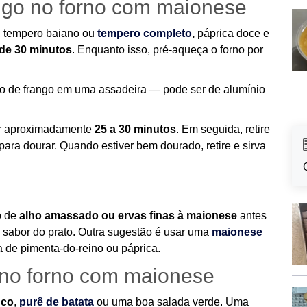
ngo no forno com maionese
, tempero baiano ou
tempero completo
,
páprica doce e
 de 30 minutos
. Enquanto isso, pré-aqueça o forno por
o de frango em uma assadeira — pode ser de alumínio
or aproximadamente
25 a 30 minutos
. Em seguida, retire
para dourar. Quando estiver bem dourado, retire e sirva
o de
alho amassado ou ervas finas à maionese
antes
 o sabor do prato. Outra sugestão é usar uma
maionese
 de pimenta-do-reino ou páprica.
 no forno com maionese
nco
,
purê de batata
ou uma boa salada verde. Uma