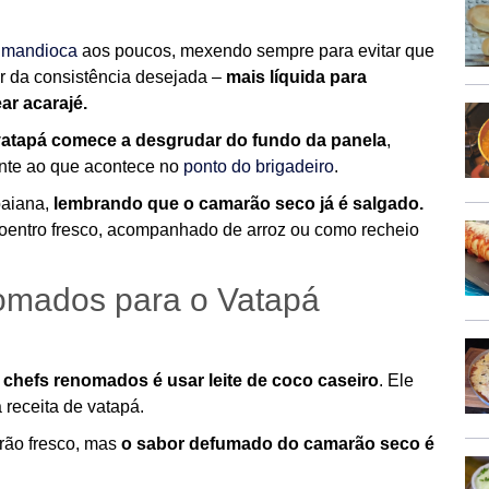
e mandioca
aos poucos, mexendo sempre para evitar que
r da consistência desejada –
mais líquida para
ar acarajé.
atapá comece a desgrudar do fundo da panela
,
ante ao que acontece no
ponto do brigadeiro
.
baiana,
lembrando que o camarão seco já é salgado.
oentro fresco, acompanhado de arroz ou como recheio
omados para o Vatapá
chefs renomados é usar leite de coco caseiro
. Ele
 receita de vatapá.
rão fresco, mas
o sabor defumado do camarão seco é