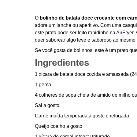
O
bolinho de batata doce crocante com car
adora um lanche ou aperitivo. Com uma casquin
este prato pode ser feito rapidinho na
AirFryer
,
quer saborear algo leve e saboroso ao mesmo
Se você gosta de bolinhos, este é um prato que
Ingredientes
1 xícara de batata doce cozida e amassada (2
1 gema
4 colheres de sopa cheia de amido de milho ou
Sal a gosto
Carne moída temperada a gosto e refogada
Queijo coalho a gosto
1 xícara de cereal integral triturado