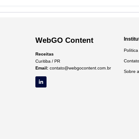
WebGO Content
Institu
Polític
Receitas
Contat
Curitiba / PR
Email:
contato@webgocontent.com.br
Sobre 