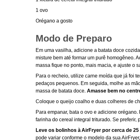
1 ovo
Orégano a gosto
Modo de Preparo
Em uma vasilha, adicione a batata doce cozid
misture bem até formar um purê homogêneo. Ad
massa fique no ponto, mais macia, e ajuste o sa
Para o recheio, utilize carne moída que já foi 
pedaços pequenos. Em seguida, molhe as mãos 
massa de batata doce.
Amasse bem no centro 
Coloque o queijo coalho e duas colheres de c
Para empanar, bata o ovo e adicione orégano. 
farinha do cereal integral triturado. Se preferir
Leve os bolinhos à AirFryer por cerca de 2
pode variar conforme o modelo da sua AirFryer