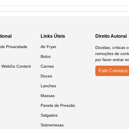
tional
Links Úteis
Direito Autoral
a de Privacidade
Air Fryer
Dúvidas, críticas 
remoções de conte
o
Bolos
por favor entrar e
a WebGo Content
Carnes
Fale Conosco
Doces
Lanches
Massas
Panela de Pressão
Salgados
Sobremesas