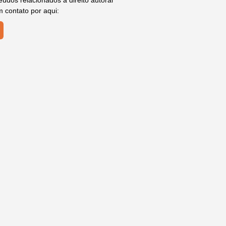
údos relacionados a direito autoral
m contato por aqui: