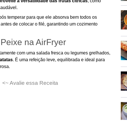
roveite a versatilidade das frutas cítricas
, como
saudável.
pós temperar para que ele absorva bem todos os
r
antes de colocar o filé, garantindo um cozimento
 Peixe na AirFryer
eitamente com uma salada fresca ou legumes grelhados,
atatas
. É uma refeição leve, equilibrada e ideal para
rosa.
<~ Avalie essa Receita