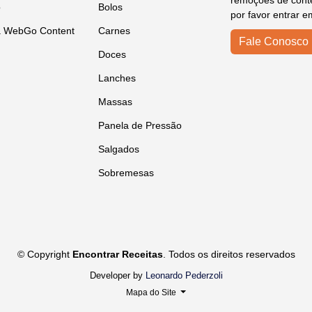
remoções de conte
o
Bolos
por favor entrar e
a WebGo Content
Carnes
Fale Conosco
Doces
Lanches
Massas
Panela de Pressão
Salgados
Sobremesas
© Copyright
Encontrar Receitas
. Todos os direitos reservados
Developer by
Leonardo Pederzoli
Mapa do Site