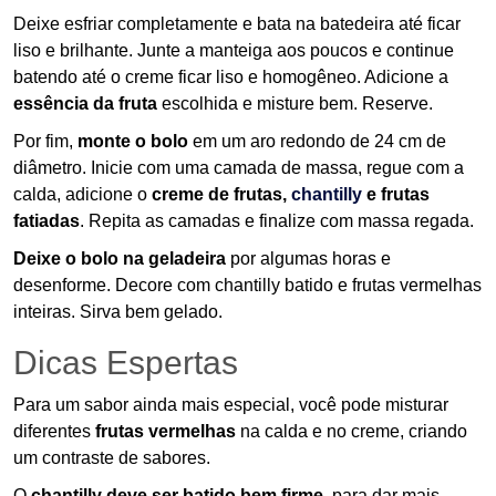
Deixe esfriar completamente e bata na batedeira até ficar
liso e brilhante. Junte a manteiga aos poucos e continue
batendo até o creme ficar liso e homogêneo. Adicione a
essência da fruta
escolhida e misture bem. Reserve.
Por fim,
monte o bolo
em um aro redondo de 24 cm de
diâmetro. Inicie com uma camada de massa, regue com a
calda, adicione o
creme de frutas,
chantilly
e frutas
fatiadas
. Repita as camadas e finalize com massa regada.
Deixe o bolo na geladeira
por algumas horas e
desenforme. Decore com chantilly batido e frutas vermelhas
inteiras. Sirva bem gelado.
Dicas Espertas
Para um sabor ainda mais especial, você pode misturar
diferentes
frutas vermelhas
na calda e no creme, criando
um contraste de sabores.
O
chantilly deve ser batido bem firme,
para dar mais