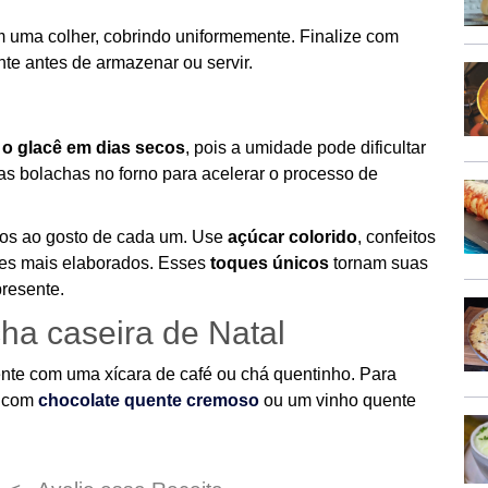
m uma colher, cobrindo uniformemente. Finalize com
te antes de armazenar ou servir.
 o glacê em dias secos
, pois a umidade pode dificultar
s bolachas no forno para acelerar o processo de
dos ao gosto de cada um. Use
açúcar colorido
, confeitos
hes mais elaborados. Esses
toques únicos
tornam suas
resente.
ha caseira de Natal
ente com uma xícara de café ou chá quentinho. Para
r com
chocolate quente cremoso
ou um vinho quente