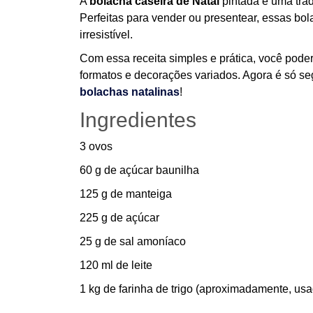
A
bolacha caseira de Natal
pintada é uma trad
Perfeitas para vender ou presentear, essas b
irresistível.
Com essa receita simples e prática, você pode
formatos e decorações variados. Agora é só seg
bolachas natalinas
!
Ingredientes
3 ovos
60 g de açúcar baunilha
125 g de manteiga
225 g de açúcar
25 g de sal amoníaco
120 ml de leite
1 kg de farinha de trigo (aproximadamente, usa