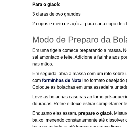
Para o glacê:
3 claras de ovo grandes
2 copos e meio de açúcar para cada copo de c
Modo de Preparo da Bol
Em uma tigela comece preparando a massa. Ne
sal amoníaco e leite. Adicione a farinha aos p
nas mãos.
Em seguida, abra a massa com um rolo sobre u
com
forminhas de Natal
no formato desejado (
Coloque as bolachas em uma assadeira untada
Leve as bolachas caseiras ao forno pré-aquec
douradas. Retire e deixe esfriar completamente 
Enquanto elas assam,
prepare o glacê
. Mistu
baixo, mexendo constantemente até dissolver o 
bata na batedeira até formar um creme firme.