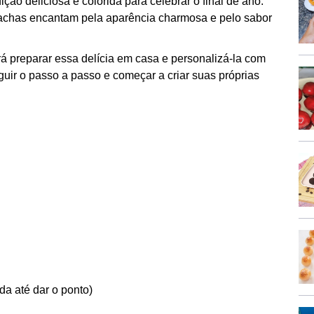
ição deliciosa e colorida para celebrar o final de ano.
olachas encantam pela aparência charmosa e pelo sabor
rá preparar essa delícia em casa e personalizá-la com
uir o passo a passo e começar a criar suas próprias
da até dar o ponto)