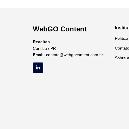
WebGO Content
Institu
Polític
Receitas
Contat
Curitiba / PR
Email:
contato@webgocontent.com.br
Sobre 