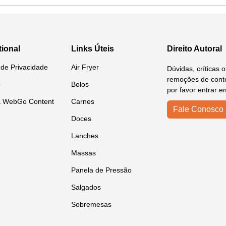
tional
Links Úteis
Direito Autoral
a de Privacidade
Air Fryer
Dúvidas, críticas 
remoções de conte
o
Bolos
por favor entrar e
a WebGo Content
Carnes
Fale Conosco
Doces
Lanches
Massas
Panela de Pressão
Salgados
Sobremesas