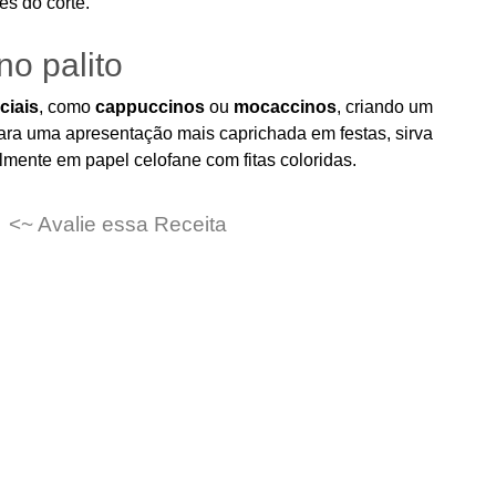
es do corte.
no palito
ciais
, como
cappuccinos
ou
mocaccinos
, criando um
Para uma apresentação mais caprichada em festas, sirva
mente em papel celofane com fitas coloridas.
<~ Avalie essa Receita