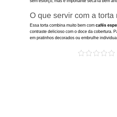
sem esforço, mas é importante secá-la bem ant
O que servir com a torta 
Essa torta combina muito bem com
cafés espe
contraste delicioso com o doce da cobertura. 
em pratinhos decorados ou embrulhe individual