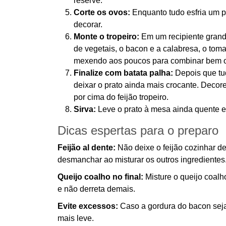
reserve.
Corte os ovos:
Enquanto tudo esfria um p
decorar.
Monte o tropeiro:
Em um recipiente grande,
de vegetais, o bacon e a calabresa, o toma
mexendo aos poucos para combinar bem os
Finalize com batata palha:
Depois que tud
deixar o prato ainda mais crocante. Decor
por cima do feijão tropeiro.
Sirva:
Leve o prato à mesa ainda quente e
Dicas espertas para o preparo
Feijão al dente:
Não deixe o feijão cozinhar d
desmanchar ao misturar os outros ingredientes
Queijo coalho no final:
Misture o queijo coal
e não derreta demais.
Evite excessos:
Caso a gordura do bacon seja 
mais leve.