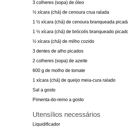
3 colheres (sopa) de óleo
½ xícara (chá) de cenoura crua ralada
1 ½ xícara (chá) de cenoura branqueada picad
1 ½ xícara (chá) de brócolis branqueado picad
½ xícara (chá) de milho cozido
3 dentes de alho picados
2 colheres (sopa) de azeite
600 g de molho de tomate
1 xícara (chá) de queijo meia-cura ralado
Sal a gosto
Pimenta-do-reino a gosto
Utensílios necessários
Liquidificador