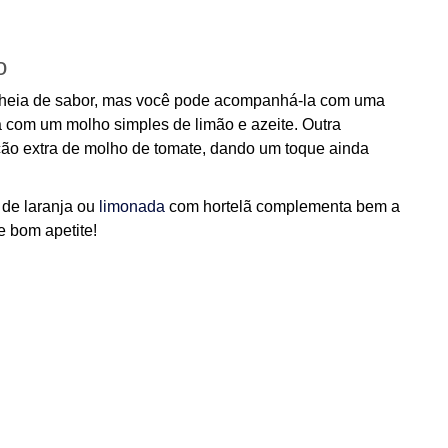
o
cheia de sabor, mas você pode acompanhá-la com uma
a com um molho simples de limão e azeite. Outra
rção extra de molho de tomate, dando um toque ainda
 de laranja ou
limonada
com hortelã complementa bem a
e bom apetite!