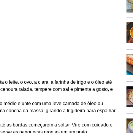
a o leite, o ovo, a clara, a farinha de trigo e o óleo até
cenoura ralada, tempere com sal e pimenta a gosto, e
go médio e unte com uma leve camada de óleo ou
a concha da massa, girando a frigideira para espalhar
até as bordas começarem a soltar. Vire com cuidado e
Reserve as panquecas prontas em um prato.