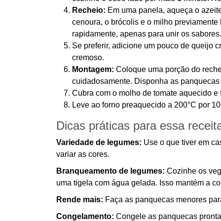
Recheio:
Em uma panela, aqueça o azeite 
cenoura, o brócolis e o milho previament
rapidamente, apenas para unir os sabores
Se preferir, adicione um pouco de queijo 
cremoso.
Montagem:
Coloque uma porção do rechei
cuidadosamente. Disponha as panquecas 
Cubra com o molho de tomate aquecido e fi
Leve ao forno preaquecido a 200°C por 10 
Dicas práticas para essa receit
Variedade de legumes:
Use o que tiver em cas
variar as cores.
Branqueamento de legumes:
Cozinhe os vege
uma tigela com água gelada. Isso mantém a cor 
Rende mais:
Faça as panquecas menores para 
Congelamento:
Congele as panquecas prontas