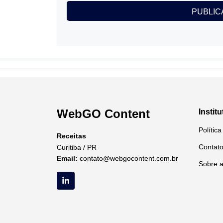
WebGO Content
Institu
Polític
Receitas
Contat
Curitiba / PR
Email:
contato@webgocontent.com.br
Sobre 