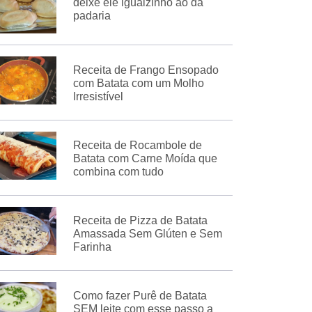
deixe ele igualzinho ao da
padaria
Receita de Frango Ensopado
com Batata com um Molho
Irresistível
Receita de Rocambole de
Batata com Carne Moída que
combina com tudo
Receita de Pizza de Batata
Amassada Sem Glúten e Sem
Farinha
Como fazer Purê de Batata
SEM leite com esse passo a