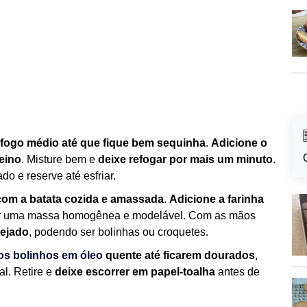
 fogo médio até que fique bem sequinha
.
Adicione o
reino
. Misture bem e
deixe refogar por mais um minuto
.
do e reserve até esfriar.
 com a batata cozida e amassada
.
Adicione a farinha
er uma massa homogênea e modelável. Com as mãos
sejado
, podendo ser bolinhas ou croquetes.
 os bolinhos em óleo
quente até ficarem dourados
,
al. Retire e
deixe escorrer em papel-toalha
antes de