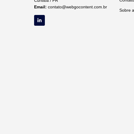
Contat
Curitiba / PR
Email:
contato@webgocontent.com.br
Sobre 