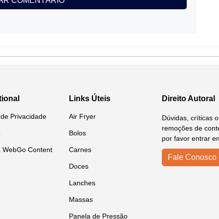
tional
Links Úteis
Direito Autoral
a de Privacidade
Air Fryer
Dúvidas, críticas 
remoções de conte
o
Bolos
por favor entrar e
a WebGo Content
Carnes
Fale Conosco
Doces
Lanches
Massas
Panela de Pressão