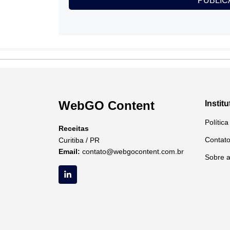
WebGO Content
Institu
Polític
Receitas
Contat
Curitiba / PR
Email:
contato@webgocontent.com.br
Sobre 