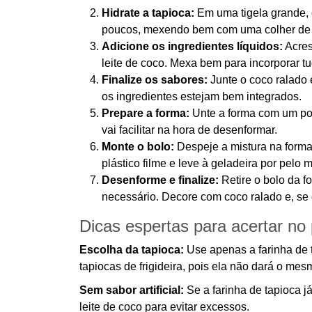
Hidrate a tapioca:
Em uma tigela grande, c
poucos, mexendo bem com uma colher de p
Adicione os ingredientes líquidos:
Acres
leite de coco. Mexa bem para incorporar tu
Finalize os sabores:
Junte o coco ralado 
os ingredientes estejam bem integrados.
Prepare a forma:
Unte a forma com um pouc
vai facilitar na hora de desenformar.
Monte o bolo:
Despeje a mistura na forma
plástico filme e leve à geladeira por pelo 
Desenforme e finalize:
Retire o bolo da f
necessário. Decore com coco ralado e, se d
Dicas espertas para acertar no
Escolha da tapioca:
Use apenas a farinha de 
tapiocas de frigideira, pois ela não dará o mes
Sem sabor artificial:
Se a farinha de tapioca j
leite de coco para evitar excessos.